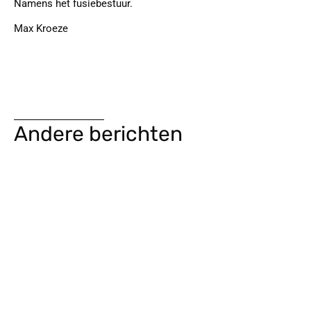
Namens het fusiebestuur.
Max Kroeze
Andere berichten
Joey de Ruiter trainer 3e selectieteam BRC