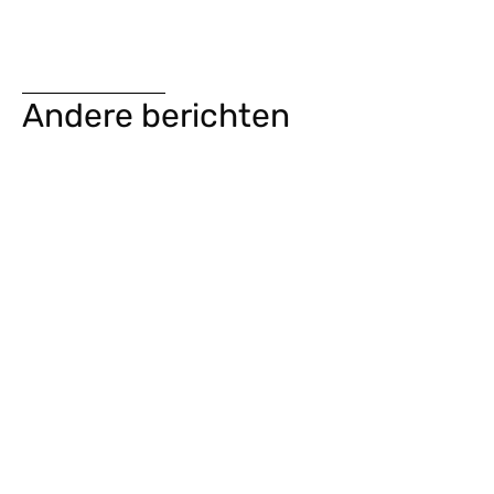
Andere berichten
Joey de Ruiter trainer 3e selectieteam BRC